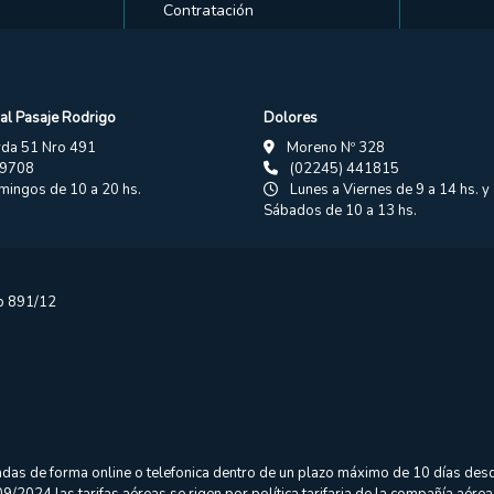
Contratación
al Pasaje Rodrigo
Dolores
vda 51 Nro 491
Moreno Nº 328
19708
(02245) 441815
ingos de 10 a 20 hs.
Lunes a Viernes de 9 a 14 hs. y 
Sábados de 10 a 13 hs.
sp 891/12
das de forma online o telefonica dentro de un plazo máximo de 10 días desd