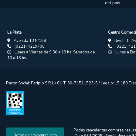
del país
La Plata
Centro Comerci
Avenida 13 Nº158
Nivel -1 | A
(0221) 4219708
(0221) 42
Lunes a Viernes de 9.30 a 19 hs. Sábados de
Lunes a Dom
10 a 13 hs.
Razón Social: Periplo S.R.L / CUIT: 30-71511523-5 / Legajo: 15.180 Di
Podés cancelar tus compras realiza
Boton de arrepentimiento