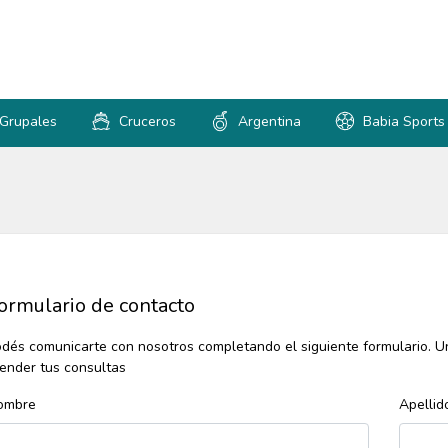
 Grupales
Cruceros
Argentina
Babia Sports
ormulario de contacto
dés comunicarte con nosotros completando el siguiente formulario. 
ender tus consultas
ombre
Apellid