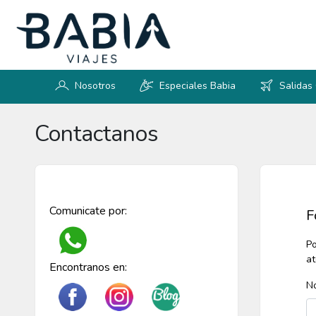
Nosotros
Especiales Babia
Salidas
Contactanos
Comunicate por:
F
Po
at
Encontranos en:
N