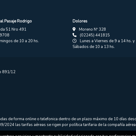
al Pasaje Rodrigo
Dolores
vda 51 Nro 491
Moreno Nº 328
19708
(02245) 441815
ingos de 10 a 20 hs.
Lunes a Viernes de 9 a 14 hs. y 
Sábados de 10 a 13 hs.
sp 891/12
das de forma online o telefonica dentro de un plazo máximo de 10 días desd
/2024 las tarifas aéreas se rigen por política tarifaria de la compañía aérea