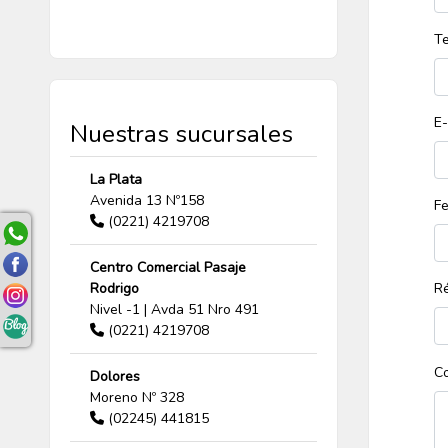
Te
E-
Nuestras sucursales
La Plata
Avenida 13 Nº158
Fe
(0221) 4219708
Centro Comercial Pasaje
Rodrigo
R
Nivel -1 | Avda 51 Nro 491
(0221) 4219708
Co
Dolores
Moreno Nº 328
(02245) 441815