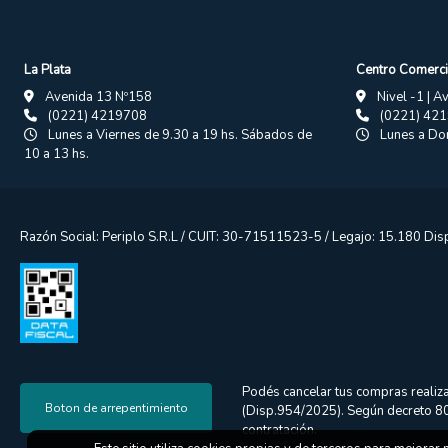
La Plata
Centro Comerci
Avenida 13 Nº158
Nivel -1 | A
(0221) 4219708
(0221) 42
Lunes a Viernes de 9.30 a 19 hs. Sábados de
Lunes a Dom
10 a 13 hs.
Razón Social: Periplo S.R.L / CUIT: 30-71511523-5 / Legajo: 15.180 Di
Podés cancelar tus compras realiza
Boton de arrepentimiento
(Disp.954/2025). Según decreto 809
contratación.