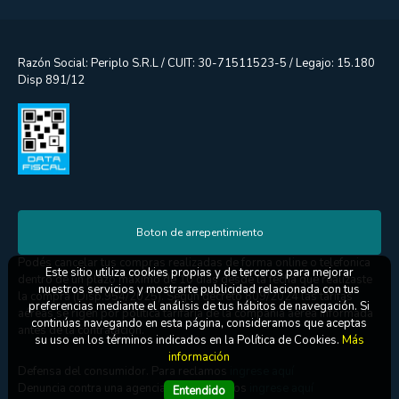
Razón Social: Periplo S.R.L / CUIT: 30-71511523-5 / Legajo: 15.180
Disp 891/12
Boton de arrepentimiento
Podés cancelar tus compras realizadas de forma online o telefonica
Este sitio utiliza cookies propias y de terceros para mejorar
dentro de un plazo máximo de 10 días desde la fecha que realizaste
nuestros servicios y mostrarte publicidad relacionada con tus
la compra (Disp.954/2025). Según decreto 809/2024 las tarifas
preferencias mediante el análisis de tus hábitos de navegación. Si
aéreas se rigen por política tarifaria de la compañía aérea informada
continúas navegando en esta página, consideramos que aceptas
antes de la contratación.
su uso en los términos indicados en la Política de Cookies.
Más
información
Defensa del consumidor. Para reclamos
ingrese aquí
Denuncia contra una agencia. Para reclamos
ingrese aquí
Entendido