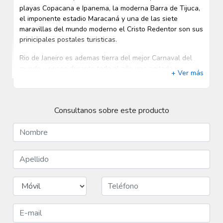
playas Copacana e Ipanema, la moderna Barra de Tijuca,
el imponente estadio Maracaná y una de las siete
maravillas del mundo moderno el Cristo Redentor son sus
prinicipales postales turisticas.
Rio de Janeiro es ademas tierra del mejor Carnaval del
mundo y posee durante todo el año una agitada y
+ Ver más
variada vida nocturna con bares discotecas y fiestas para
todos los gustos y estilos.
La noche de Revelión a fin de año es otra de las citas
Consultanos sobre este producto
impostergables de esta ciudad con espectaculares
fuegos articificiales.