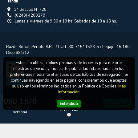
Tandil
14 de Julio Nº 725
(0249) 4200279
Lunes a Viernes de 9.30 a 19 hs. Sábados de 10 a 13 hs.
Razón Social: Periplo S.R.L / CUIT: 30-71511523-5 / Legajo: 15.180
Disp 891/12
Este sitio utiliza cookies propias y de terceros para mejorar
nuestros servicios y mostrarte publicidad relacionada con tus
preferencias mediante el análisis de tus hábitos de navegación. Si
continúas navegando en esta página, consideramos que aceptas
su uso en los términos indicados en la Política de Cookies.
Más
información
USD 1.570
Total 2 adultos
Consultar
Entendido
Boton de arrepentimiento
en Hab. Doble
Precio final por
USD 3.140
persona
Podés cancelar tus compras realizadas de forma online o telefonica
dentro de un plazo máximo de 10 días desde la fecha que realizaste
la compra (Disp.954/2025). Según decreto 809/2024 las tarifas
aéreas se rigen por política tarifaria de la compañía aérea informada