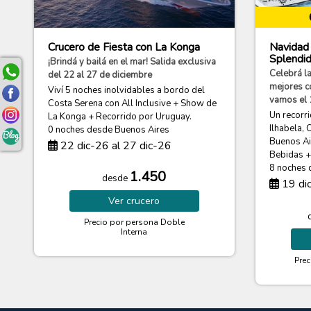
Crucero de Fiesta con La Konga
Navidad
Splendi
¡Brindá y bailá en el mar! Salida exclusiva
Celebrá l
del 22 al 27 de diciembre
mejores c
Viví 5 noches inolvidables a bordo del
vamos el 
Costa Serena con All Inclusive + Show de
Un recorri
La Konga + Recorrido por Uruguay.
Ilhabela, 
0 noches
desde Buenos Aires
Buenos Ai
22 dic-26 al 27 dic-26
Bebidas + 
8 noches
1.450
desde
19 dic
Ver
crucero
Precio por persona
Doble
Interna
Pre