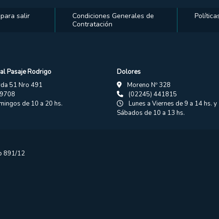
ara salir
Condiciones Generales de
Polític
Contratación
al Pasaje Rodrigo
Dolores
vda 51 Nro 491
Moreno Nº 328
19708
(02245) 441815
ingos de 10 a 20 hs.
Lunes a Viernes de 9 a 14 hs. y 
Sábados de 10 a 13 hs.
sp 891/12