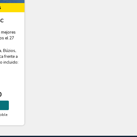
s
SC
s mejores
os el 27
a, Búzios,
a frente a
 incluido:
0
oble