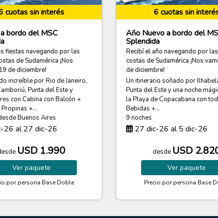
6 cuotas sin interés
6 cuotas sin interé
 a bordo del MSC
Año Nuevo a bordo del M
da
Splendida
as fiestas navegando por las
Recibí el año navegando por la
ostas de Sudamérica ¡Nos
costas de Sudamérica ¡Nos vam
19 de diciembre!
de diciembre!
do increíble por Rio de Janeiro,
Un itinerario soñado por Ilhabel
Camboriú, Punta del Este y
Punta del Este y una noche mágic
res con Cabina con Balcón +
la Playa de Copacabana con todo
Propinas +...
Bebidas +...
desde Buenos Aires
9 noches
-26 al 27 dic-26
27 dic-26 al 5 dic-26
USD 1.990
USD 2.82
desde
desde
Ver
paquete
Ver
paquete
cio por persona
Base Doble
Precio por persona
Base D