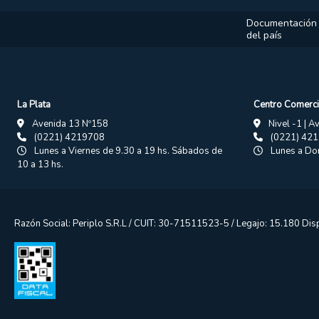
Documentación p
del país
La Plata
Centro Comerci
Avenida 13 Nº158
Nivel -1 | A
(0221) 4219708
(0221) 42
Lunes a Viernes de 9.30 a 19 hs. Sábados de
Lunes a Dom
10 a 13 hs.
Razón Social: Periplo S.R.L / CUIT: 30-71511523-5 / Legajo: 15.180 Di